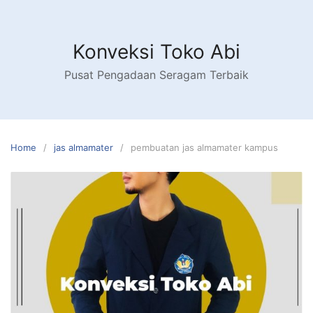
Skip
to
content
Konveksi Toko Abi
Pusat Pengadaan Seragam Terbaik
Home
jas almamater
pembuatan jas almamater kampus