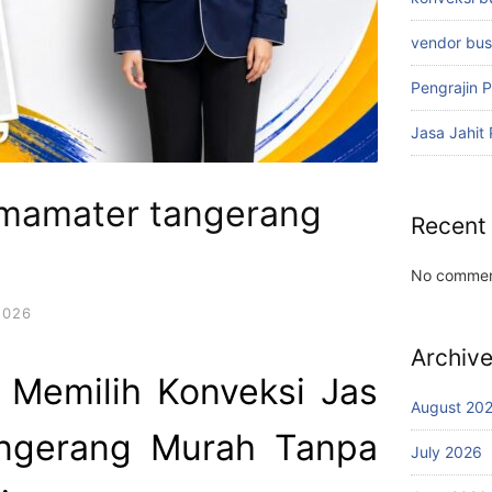
vendor bu
Pengrajin 
Jasa Jahit
almamater tangerang
Recent
No commen
2026
Archiv
t Memilih Konveksi Jas
August 20
ngerang Murah Tanpa
July 2026