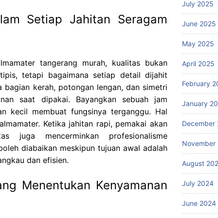
July 2025
lam Setiap Jahitan Seragam
June 2025
May 2025
lmamater tangerang murah, kualitas bukan
April 2025
ipis, tetapi bagaimana setiap detail dijahit
February 2
a bagian kerah, potongan lengan, dan simetri
nan saat dipakai. Bayangkan sebuah jam
January 2
han kecil membuat fungsinya terganggu. Hal
lmamater. Ketika jahitan rapi, pemakai akan
December 
itas juga mencerminkan profesionalisme
November
boleh diabaikan meskipun tujuan awal adalah
angkau dan efisien.
August 20
yang Menentukan Kenyamanan
July 2024
June 2024