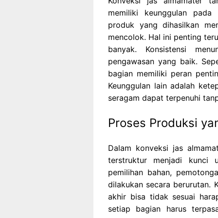
Konveksi jas almamater ta
memiliki keunggulan pada k
produk yang dihasilkan me
mencolok. Hal ini penting te
banyak. Konsistensi menu
pengawasan yang baik. Sepert
bagian memiliki peran pentin
Keunggulan lain adalah ket
seragam dapat terpenuhi ta
Proses Produksi yan
Dalam konveksi jas almamat
terstruktur menjadi kunci 
pemilihan bahan, pemotongan
dilakukan secara berurutan. K
akhir bisa tidak sesuai hara
setiap bagian harus terpas