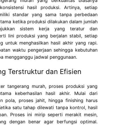
ngerang murah yang berkualitas biasanya
onsistensi hasil produksi. Artinya, setiap
miliki standar yang sama tanpa perbedaan
rutama ketika produksi dilakukan dalam jumlah
njukkan sistem kerja yang teratur dan
i lini produksi yang berjalan stabil, setiap
g untuk menghasilkan hasil akhir yang rapi.
epatan waktu pengerjaan sehingga kebutuhan
npa mengganggu jadwal penggunaan.
g Terstruktur dan Efisien
er tangerang murah, proses produksi yang
utama keberhasilan hasil akhir. Mulai dari
 pola, proses jahit, hingga finishing harus
etika satu tahap dilewati tanpa kontrol, hasil
pan. Proses ini mirip seperti merakit mesin,
ang dengan benar agar berfungsi optimal.