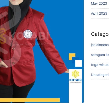
May 2023
April 2023
Catego
jas almama
seragam ke
toga wisud
Uncategor