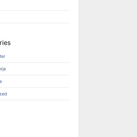
ries
ter
rja
a
ized