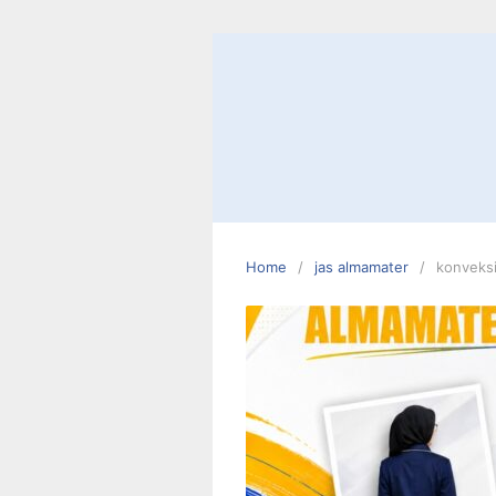
Skip
to
content
Home
jas almamater
konveksi