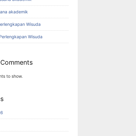
sana akademik
Perlengkapan Wisuda
 Perlengkapan Wisuda
 Comments
ts to show.
es
26