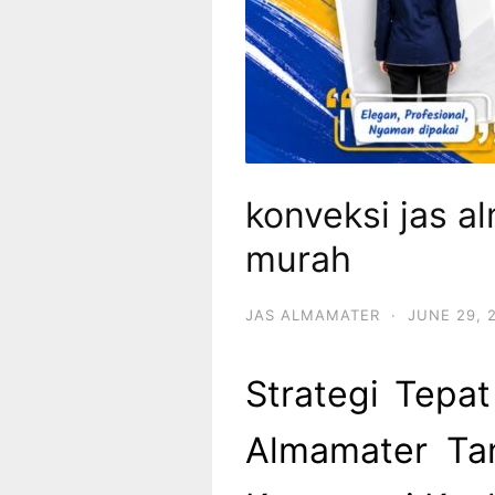
konveksi jas 
murah
JAS ALMAMATER
·
JUNE 29, 
Strategi Tepa
Almamater Ta