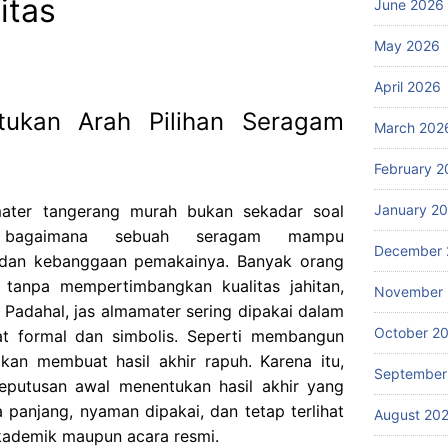
itas
June 2026
May 2026
April 2026
ukan Arah Pilihan Seragam
March 202
February 2
January 2
mater tangerang murah bukan sekadar soal
g bagaimana sebuah seragam mampu
December 
s dan kebanggaan pemakainya. Banyak orang
t tanpa mempertimbangkan kualitas jahitan,
November
 Padahal, jas almamater sering dipakai dalam
October 2
t formal dan simbolis. Seperti membangun
kan membuat hasil akhir rapuh. Karena itu,
September
putusan awal menentukan hasil akhir yang
panjang, nyaman dipakai, dan tetap terlihat
August 20
akademik maupun acara resmi.