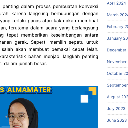
April 2024
g penting dalam proses pembuatan konveksi
urah karena langsung berhubungan dengan
March 202
yang terlalu panas atau kaku akan membuat
February 2
man, terutama dalam acara yang berlangsung
ang tepat memberikan keseimbangan antara
January 2
anan gerak. Seperti memilih sepatu untuk
g salah akan membuat pemakai cepat lelah.
December 
arakteristik bahan menjadi langkah penting
November
 dalam jumlah besar.
October 2
September
August 20
July 2023
June 2023