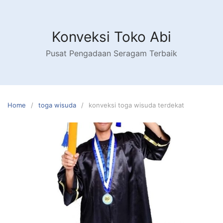
Skip
to
content
Konveksi Toko Abi
Pusat Pengadaan Seragam Terbaik
Home
toga wisuda
konveksi toga wisuda terdekat