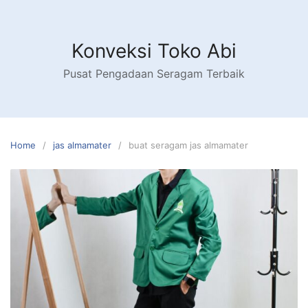
Skip
to
content
Konveksi Toko Abi
Pusat Pengadaan Seragam Terbaik
Home
jas almamater
buat seragam jas almamater