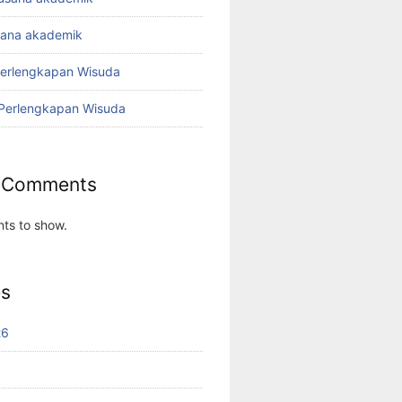
sana akademik
Perlengkapan Wisuda
 Perlengkapan Wisuda
 Comments
ts to show.
es
26