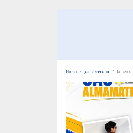
Skip
to
content
Home
jas almamater
konveksi