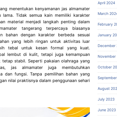
April 2024
yang menentukan kenyamanan jas almamater
March 202
 lama. Tidak semua kain memiliki karakter
han material menjadi langkah penting dalam
February 2
lmamater tangerang terpercaya biasanya
an bahan dengan karakter berbeda sesuai
January 2
han yang lebih ringan untuk aktivitas luar
December 
ih tebal untuk kesan formal yang kuat.
l lembut di kulit, tetapi juga kemampuan
November
tetap stabil. Seperti pakaian olahraga yang
October 2
litas, jas almamater juga membutuhkan
ka dan fungsi. Tanpa pemilihan bahan yang
September
angan nilai praktisnya dalam penggunaan sehari
August 20
July 2023
June 2023