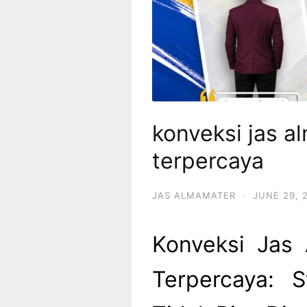
konveksi jas 
terpercaya
JAS ALMAMATER
·
JUNE 29, 
Konveksi Jas
Terpercaya: S