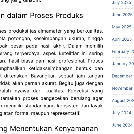
July 2025
an dalam Proses Produksi
June 2025
May 2025
roses produksi jas almamater yang berkualitas.
 pola potongan, keseimbangan ukuran, hingga
April 2025
mpak besar pada hasil akhir. Dalam memilih
February 2
rang terpercaya, aspek ketelitian ini sering
a hasil biasa dan hasil profesional. Proses
January 2
nghasilkan ketidakseimbangan bentuk dan
t dikenakan. Bayangkan sebuah jam tangan
December 
 tidak akan pernah akurat. Begitu juga dengan
November
adalah nyawa dari kualitas. Konveksi yang
utamakan proses pengecekan berulang agar
August 20
n memiliki standar yang konsisten dan layak
July 2024
iatan formal maupun representatif.
June 2024
ang Menentukan Kenyamanan