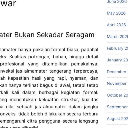
awar
June 2026
May 2026
April 2026
mater Bukan Sekadar Seragam
March 202
February 2
mamater hanya pakaian formal biasa, padahal
eks. Kualitas potongan, bahan, hingga detail
January 2
profesional yang ditampilkan pemakainya.
nveksi jas almamater tangerang terpercaya,
December 
lah kepastian hasil yang rapi, nyaman, dan
November
an hanya terlihat bagus di awal, tetapi tetap
ali kali dalam berbagai kegiatan formal.
October 2
ang menentukan kekuatan struktur, kualitas
a nilai sebuah jas almamater dalam jangka
September
onveksi tidak boleh dilakukan secara terburu
August 20
memengaruhi citra pengguna secara langsung
ing yang dihadiri.