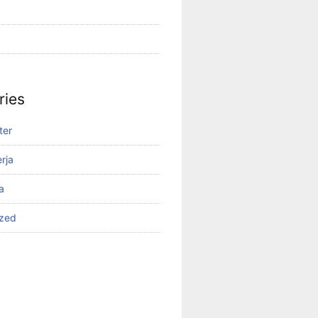
ries
ter
rja
a
ized