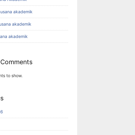
busana akademik
busana akademik
sana akademik
 Comments
ts to show.
es
26