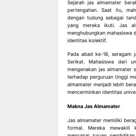
Sejarah jas almamater bera
pertengahan. Saat itu, ma
dengan tudung sebagai tan
yang mereka ikuti. Jas a
menghubungkan mahasiswa de
identitas kolektif.
Pada abad ke-18, seragam j
Serikat. Mahasiswa dari un
mengenakan jas almamater s
terhadap perguruan tinggi me
almamater menjadi lebih ber
mencerminkan identitas unive
Makna Jas Almamater
Jas almamater memiliki ber
formal. Mereka mewakili 
mencapai tujuan pendidikan