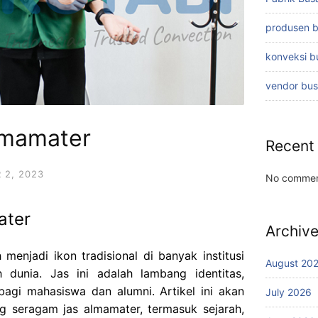
produsen 
konveksi 
vendor bu
lmamater
Recent
 2, 2023
No commen
ater
Archiv
menjadi ikon tradisional di banyak institusi
August 20
h dunia. Jas ini adalah lambang identitas,
agi mahasiswa dan alumni. Artikel ini akan
July 2026
g seragam jas almamater, termasuk sejarah,