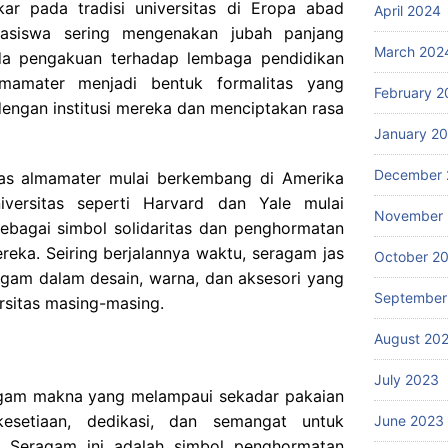
kar pada tradisi universitas di Eropa abad
April 2024
hasiswa sering mengenakan jubah panjang
March 202
da pengakuan terhadap lembaga pendidikan
lmamater menjadi bentuk formalitas yang
February 2
ngan institusi mereka dan menciptakan rasa
January 2
December 
as almamater mulai berkembang di Amerika
iversitas seperti Harvard dan Yale mulai
November
ebagai simbol solidaritas dan penghormatan
reka. Seiring berjalannya waktu, seragam jas
October 2
agam dalam desain, warna, dan aksesori yang
September
rsitas masing-masing.
August 20
July 2023
agam makna yang melampaui sekadar pakaian
kesetiaan, dedikasi, dan semangat untuk
June 2023
. Seragam ini adalah simbol penghormatan