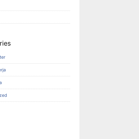
ries
ter
rja
a
ized