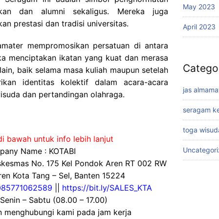
May 2023
kan dan alumni sekaligus. Mereka juga
 prestasi dan tradisi universitas.
April 2023
lmamater mempromosikan persatuan di antara
ka menciptakan ikatan yang kuat dan merasa
Catego
ain, baik selama masa kuliah maupun setelah
ikan identitas kolektif dalam acara-acara
jas almama
wisuda dan pertandingan olahraga.
seragam ke
toga wisud
i bawah untuk info lebih lanjut
Uncategor
any Name : KOTABI
uskesmas No. 175 Kel Pondok Aren RT 002 RW
en Kota Tang – Sel, Banten 15224
085771062589
||
https://bit.ly/SALES_KTA
 Senin – Sabtu (08.00 – 17.00)
an menghubungi kami pada jam kerja