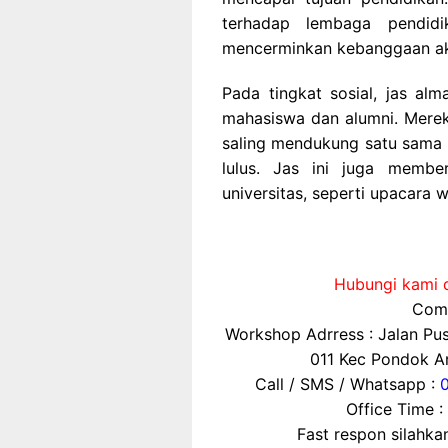
terhadap lembaga pendidi
mencerminkan kebanggaan akan
Pada tingkat sosial, jas a
mahasiswa dan alumni. Mere
saling mendukung satu sama l
lulus. Jas ini juga member
universitas, seperti upacara 
Hubungi kami d
Comp
Workshop Adrress : Jalan P
011 Kec Pondok Ar
Call / SMS / Whatsapp :
Office Time :
Fast respon silahk