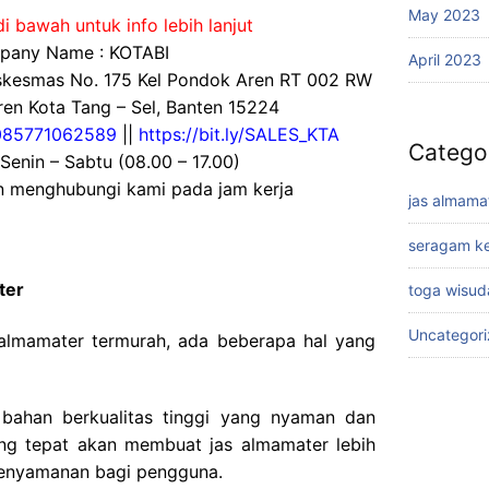
May 2023
i bawah untuk info lebih lanjut
any Name : KOTABI
April 2023
uskesmas No. 175 Kel Pondok Aren RT 002 RW
en Kota Tang – Sel, Banten 15224
085771062589
||
https://bit.ly/SALES_KTA
Catego
 Senin – Sabtu (08.00 – 17.00)
an menghubungi kami pada jam kerja
jas almama
seragam ke
ter
toga wisud
Uncategor
 almamater termurah, ada beberapa hal yang
 bahan berkualitas tinggi yang nyaman dan
ang tepat akan membuat jas almamater lebih
enyamanan bagi pengguna.