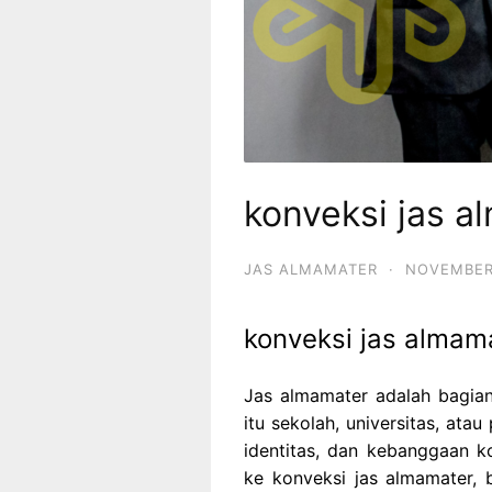
konveksi jas 
JAS ALMAMATER
·
NOVEMBER
konveksi jas almam
Jas almamater adalah bagian 
itu sekolah, universitas, at
identitas, dan kebanggaan k
ke konveksi jas almamater,