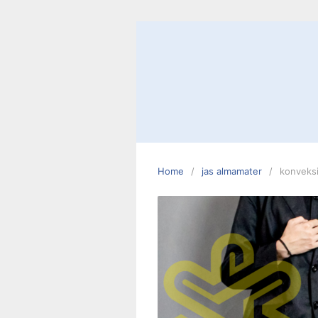
Skip
to
content
Home
jas almamater
konveksi