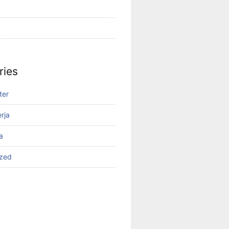
ries
ter
rja
a
ized