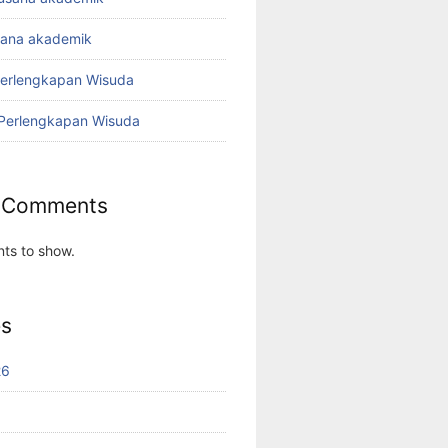
sana akademik
Perlengkapan Wisuda
 Perlengkapan Wisuda
 Comments
ts to show.
es
26