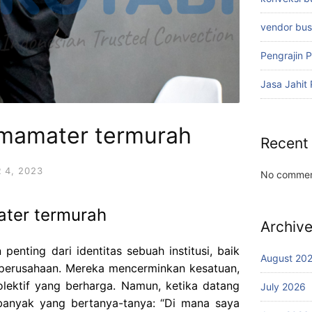
vendor bu
Pengrajin 
Jasa Jahit
almamater termurah
Recent
 4, 2023
No commen
ater termurah
Archiv
penting dari identitas sebuah institusi, baik
August 20
au perusahaan. Mereka mencerminkan kesatuan,
olektif yang berharga. Namun, ketika datang
July 2026
 banyak yang bertanya-tanya: “Di mana saya