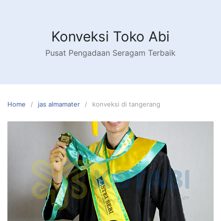
Skip
to
content
Konveksi Toko Abi
Pusat Pengadaan Seragam Terbaik
Home
jas almamater
konveksi di tangerang