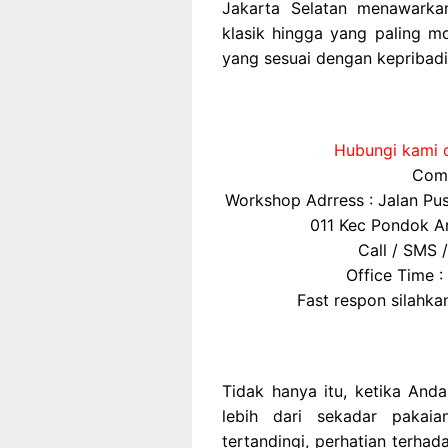
Jakarta Selatan menawarka
klasik hingga yang paling 
yang sesuai dengan kepribadi
Hubungi kami d
Comp
Workshop Adrress : Jalan P
011 Kec Pondok Ar
Call / SMS 
Office Time :
Fast respon silahk
Tidak hanya itu, ketika An
lebih dari sekadar pakai
tertandingi, perhatian terha