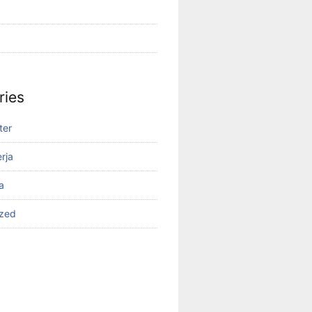
ries
ter
rja
a
ized