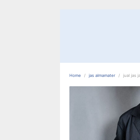
Skip
to
content
Home
jas almamater
jual jas 