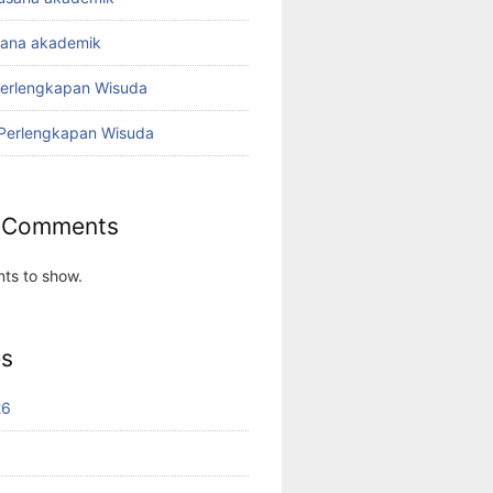
sana akademik
Perlengkapan Wisuda
 Perlengkapan Wisuda
 Comments
ts to show.
es
26