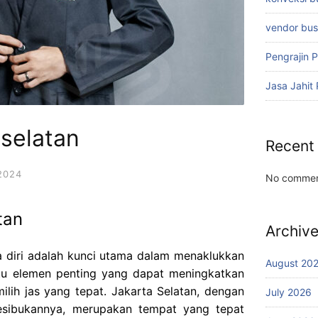
vendor bu
Pengrajin 
Jasa Jahit
 selatan
Recent
2024
No commen
tan
Archiv
 diri adalah kunci utama dalam menaklukkan
August 20
atu elemen penting yang dapat meningkatkan
lih jas yang tepat. Jakarta Selatan, dengan
July 2026
esibukannya, merupakan tempat yang tepat