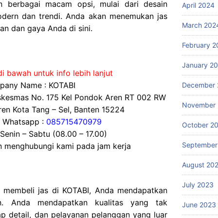
n berbagai macam opsi, mulai dari desain
April 2024
modern dan trendi. Anda akan menemukan jas
March 202
an dan gaya Anda di sini.
February 2
January 2
i bawah untuk info lebih lanjut
any Name : KOTABI
December 
uskesmas No. 175 Kel Pondok Aren RT 002 RW
November
en Kota Tang – Sel, Banten 15224
/ Whatsapp :
085715470979
October 2
 Senin – Sabtu (08.00 – 17.00)
September
an menghubungi kami pada jam kerja
August 20
July 2023
da membeli jas di KOTABI, Anda mendapatkan
an. Anda mendapatkan kualitas yang tak
June 2023
dap detail, dan pelayanan pelanggan yang luar