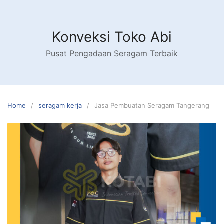
Skip
to
content
Konveksi Toko Abi
Pusat Pengadaan Seragam Terbaik
Home
seragam kerja
Jasa Pembuatan Seragam Tangerang