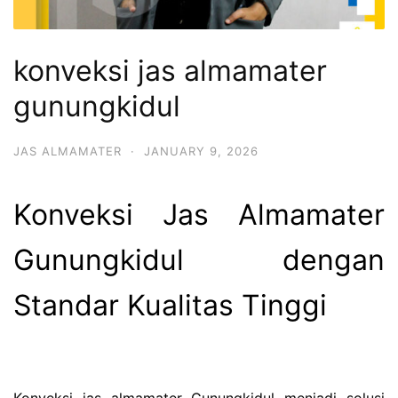
konveksi jas almamater
gunungkidul
JAS ALMAMATER
·
JANUARY 9, 2026
Konveksi Jas Almamater
Gunungkidul dengan
Standar Kualitas Tinggi
Konveksi jas almamater Gunungkidul menjadi solusi