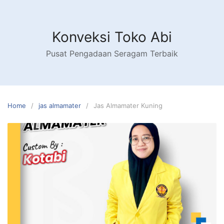
Skip
to
content
Konveksi Toko Abi
Pusat Pengadaan Seragam Terbaik
Home
jas almamater
Jas Almamater Kuning