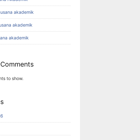
busana akademik
busana akademik
sana akademik
 Comments
ts to show.
es
26