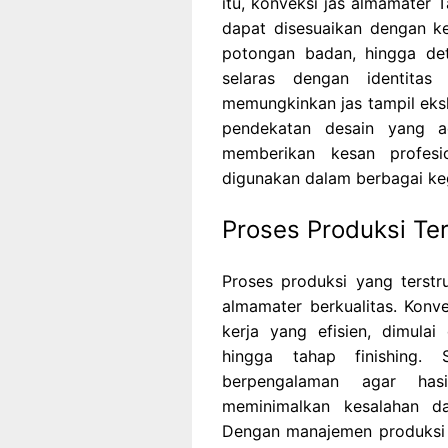
itu, konveksi jas almamater 
dapat disesuaikan dengan k
potongan badan, hingga det
selaras dengan identitas y
memungkinkan jas tampil eksk
pendekatan desain yang a
memberikan kesan profesi
digunakan dalam berbagai keg
Proses Produksi Ter
Proses produksi yang terstr
almamater berkualitas. Konv
kerja yang efisien, dimulai
hingga tahap finishing. 
berpengalaman agar has
meminimalkan kesalahan da
Dengan manajemen produksi y