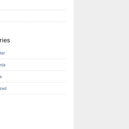
ries
ter
rja
a
ized