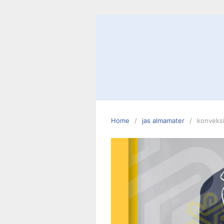
Skip
to
content
Home
jas almamater
konveksi