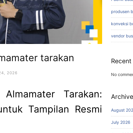
produsen 
konveksi 
vendor bu
lmamater tarakan
Recent
4, 2026
No commen
 Almamater Tarakan:
Archiv
untuk Tampilan Resmi
August 20
July 2026