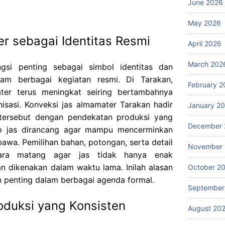
June 2026
May 2026
r sebagai Identitas Resmi
April 2026
March 202
gsi penting sebagai simbol identitas dan
alam berbagai kegiatan resmi. Di Tarakan,
February 2
ter terus meningkat seiring bertambahnya
isasi. Konveksi jas almamater Tarakan hadir
January 2
tersebut dengan pendekatan produksi yang
December 
iap jas dirancang agar mampu mencerminkan
bawa. Pemilihan bahan, potongan, serta detail
November
ecara matang agar jas tidak hanya enak
n dikenakan dalam waktu lama. Inilah alasan
October 2
n penting dalam berbagai agenda formal.
September
roduksi yang Konsisten
August 20