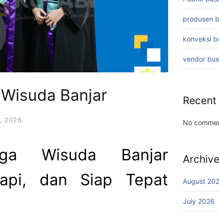
produsen 
konveksi 
vendor bu
 Wisuda Banjar
Recent
, 2026
No commen
oga Wisuda Banjar
Archiv
Rapi, dan Siap Tepat
August 20
July 2026