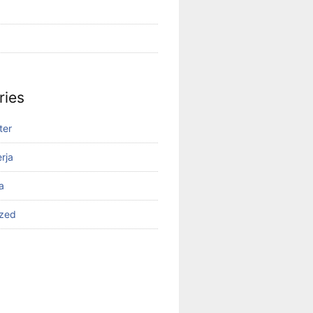
ries
ter
rja
a
ized