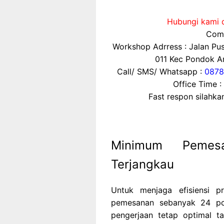
Hubungi kami d
Comp
Workshop Adrress : Jalan P
011 Kec Pondok Ar
Call/ SMS/ Whatsapp :
0878
Office Time :
Fast respon silahk
Minimum Pemes
Terjangkau
Untuk menjaga efisiensi p
pemesanan sebanyak 24 pcs
pengerjaan tetap optimal ta