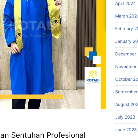
April 2024
March 202
February 2
January 2
December 
November
October 2
September
August 20
July 2023
June 2023
an Sentuhan Profesional