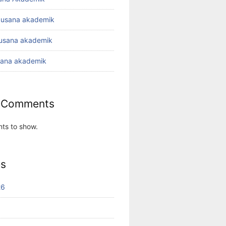
busana akademik
busana akademik
sana akademik
 Comments
ts to show.
es
26