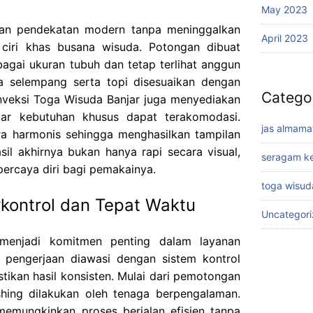
May 2023
gan pendekatan modern tanpa meninggalkan
April 2023
ciri khas busana wisuda. Potongan dibuat
bagai ukuran tubuh dan tetap terlihat anggun
na selempang serta topi disesuaikan dengan
Catego
onveksi Toga Wisuda Banjar juga menyediakan
gar kebutuhan khusus dapat terakomodasi.
jas almama
ara harmonis sehingga menghasilkan tampilan
sil akhirnya bukan hanya rapi secara visual,
seragam ke
percaya diri bagi pemakainya.
toga wisud
rkontrol dan Tepat Waktu
Uncategor
 menjadi komitmen penting dalam layanan
p pengerjaan diawasi dengan sistem kontrol
stikan hasil konsisten. Mulai dari pemotongan
ishing dilakukan oleh tenaga berpengalaman.
 memungkinkan proses berjalan efisien tanpa