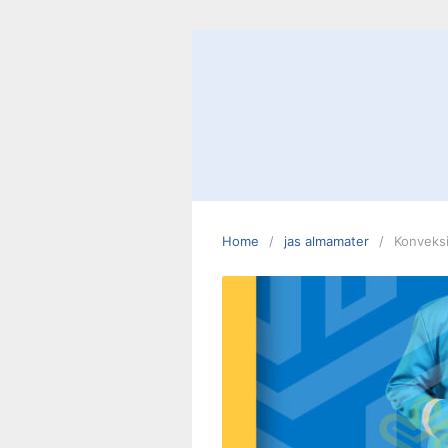
Skip
to
content
Home
jas almamater
Konveks