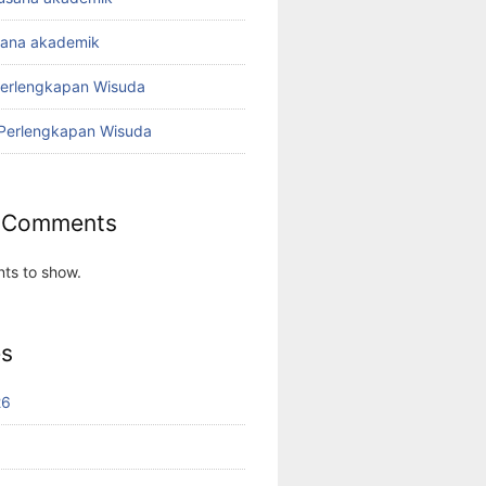
sana akademik
Perlengkapan Wisuda
 Perlengkapan Wisuda
 Comments
ts to show.
es
26