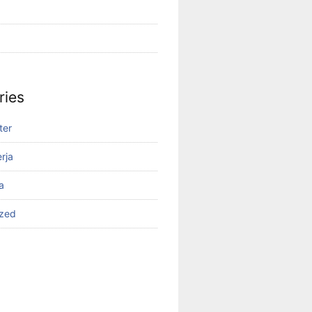
ries
ter
rja
a
ized