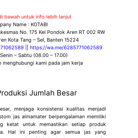
i bawah untuk info lebih lanjut
any Name : KOTABI
uskesmas No. 175 Kel Pondok Aren RT 002 RW
en Kota Tang – Sel, Banten 15224
71062589
||
https://wa.me/6285771062589
 Senin – Sabtu (08.00 – 17.00)
an menghubungi kami pada jam kerja
Produksi Jumlah Besar
ar, menjaga konsistensi kualitas menjadi
stom jas almamater berpengalaman memiliki
ang ketat untuk memastikan setiap produk
ma. Hal ini penting agar semua jas yang