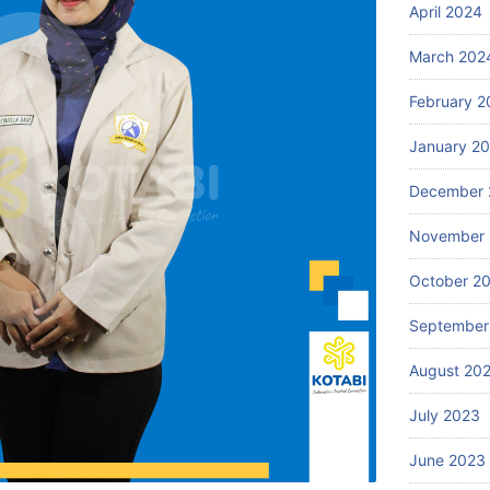
April 2024
March 202
February 2
January 2
December 
November
October 2
September
August 20
July 2023
June 2023