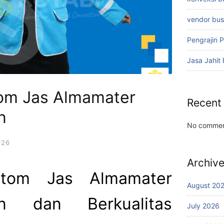
vendor bu
Pengrajin 
Jasa Jahit
om Jas Almamater
Recent
n
No commen
026
Archiv
stom Jas Almamater
August 20
an dan Berkualitas
July 2026