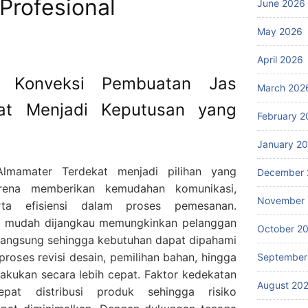
 Profesional
June 2026
May 2026
April 2026
 Konveksi Pembuatan Jas
March 202
at Menjadi Keputusan yang
February 2
January 2
lmamater Terdekat menjadi pilihan yang
December 
rena memberikan kemudahan komunikasi,
November
rta efisiensi dalam proses pemesanan.
ih mudah dijangkau memungkinkan pelanggan
October 2
 langsung sehingga kebutuhan dapat dipahami
 proses revisi desain, pemilihan bahan, hingga
September
akukan secara lebih cepat. Faktor kedekatan
August 20
at distribusi produk sehingga risiko