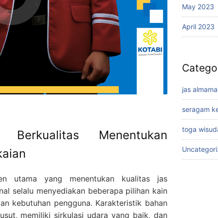
May 2023
April 2023
Catego
jas almama
seragam ke
toga wisud
 Berkualitas Menentukan
Uncategor
aian
n utama yang menentukan kualitas jas
nal selalu menyediakan beberapa pilihan kain
an kebutuhan pengguna. Karakteristik bahan
ut, memiliki sirkulasi udara yang baik, dan