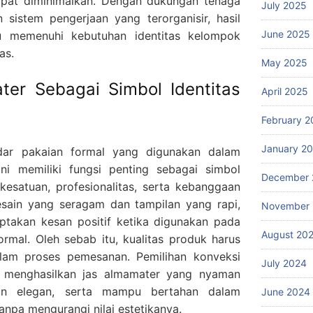
apat diminimalkan. Dengan dukungan tenaga
July 2025
sistem pengerjaan yang terorganisir, hasil
June 2025
u memenuhi kebutuhan identitas kelompok
as.
May 2025
ter Sebagai Simbol Identitas
April 2025
February 2
January 2
dar pakaian formal yang digunakan dalam
ini memiliki fungsi penting sebagai simbol
December 
kesatuan, profesionalitas, serta kebanggaan
esain yang seragam dan tampilan yang rapi,
November
takan kesan positif ketika digunakan pada
August 20
rmal. Oleh sebab itu, kualitas produk harus
lam proses pemesanan. Pemilihan konveksi
July 2024
 menghasilkan jas almamater yang nyaman
ilan elegan, serta mampu bertahan dalam
June 2024
npa mengurangi nilai estetikanya.