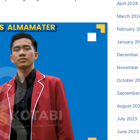
April 2024
March 202
February 2
January 2
December 
November
October 2
September
August 20
July 2023
June 2023