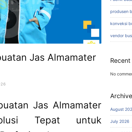
produsen 
konveksi 
vendor bu
uatan Jas Almamater
Recent
No commen
026
Archiv
buatan Jas Almamater
August 20
olusi Tepat untuk
July 2026