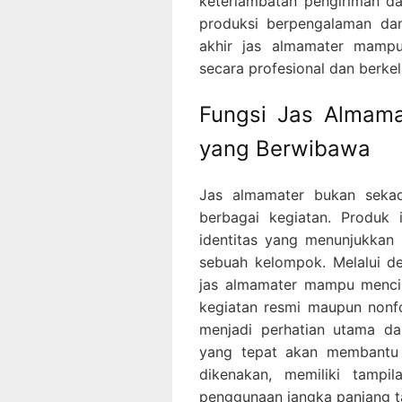
keterlambatan pengiriman d
produksi berpengalaman dan 
akhir jas almamater mamp
secara profesional dan berkel
Fungsi Jas Almama
yang Berwibawa
Jas almamater bukan seka
berbagai kegiatan. Produk 
identitas yang menunjukkan 
sebuah kelompok. Melalui d
jas almamater mampu mencip
kegiatan resmi maupun nonfo
menjadi perhatian utama da
yang tepat akan membantu
dikenakan, memiliki tamp
penggunaan jangka panjang ta