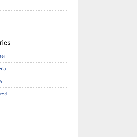
ries
ter
rja
a
ized