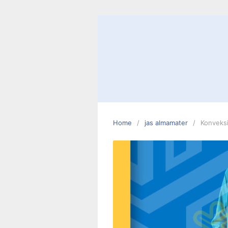
Skip
to
content
Home
jas almamater
Konveks