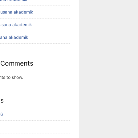
busana akademik
busana akademik
sana akademik
 Comments
ts to show.
es
26