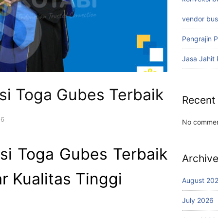
vendor bu
Pengrajin 
Jasa Jahit
si Toga Gubes Terbaik
Recent
26
No commen
si Toga Gubes Terbaik
Archiv
 Kualitas Tinggi
August 20
July 2026