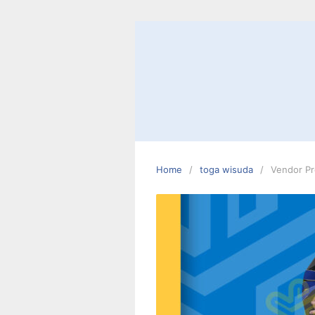
Skip
to
content
Home
toga wisuda
Vendor Pr