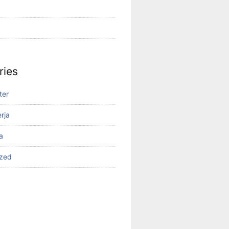
ries
ter
rja
a
ized