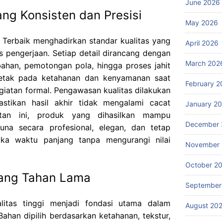
June 2026
ang Konsisten dan Presisi
May 2026
Terbaik menghadirkan standar kualitas yang
April 2026
s pengerjaan. Setiap detail dirancang dengan
March 202
 bahan, pemotongan pola, hingga proses jahit
letak pada ketahanan dan kenyamanan saat
February 2
iatan formal. Pengawasan kualitas dilakukan
stikan hasil akhir tidak mengalami cacat
January 2
tan ini, produk yang dihasilkan mampu
December 
na secara profesional, elegan, dan tetap
ka waktu panjang tanpa mengurangi nilai
November
October 2
yang Tahan Lama
September
litas tinggi menjadi fondasi utama dalam
August 20
Bahan dipilih berdasarkan ketahanan, tekstur,