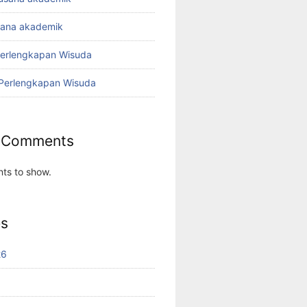
sana akademik
Perlengkapan Wisuda
 Perlengkapan Wisuda
 Comments
ts to show.
es
26