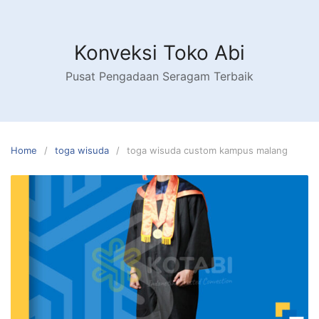
Skip
to
content
Konveksi Toko Abi
Pusat Pengadaan Seragam Terbaik
Home
toga wisuda
toga wisuda custom kampus malang