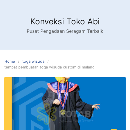
Skip
to
content
Konveksi Toko Abi
Pusat Pengadaan Seragam Terbaik
Home
toga wisuda
tempat pembuatan toga wisuda custom di malang