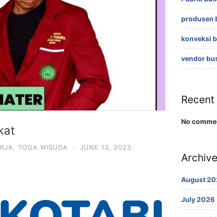
produsen 
konveksi 
vendor bu
Recent
No commen
kat
RJA
,
TOGA WISUDA
·
JUNE 13, 2023
Archiv
August 20
July 2026