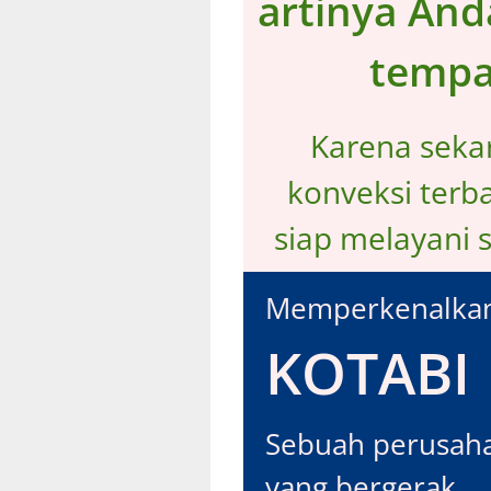
artinya And
tempa
Karena sekar
konveksi terba
siap melayani 
Memperkenalka
KOTABI
Sebuah perusah
yang bergerak