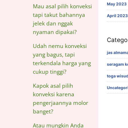
May 2023
Mau asal pilih konveksi
tapi takut bahannya
April 2023
jelek dan nggak
nyaman dipakai?
Catego
Udah nemu konveksi
jas almama
yang bagus, tapi
terkendala harga yang
seragam k
cukup tinggi?
toga wisu
Kapok asal pilih
Uncategor
konveksi karena
pengerjaannya molor
banget?
Atau mungkin Anda