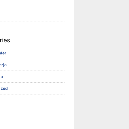
ries
ter
erja
da
ized