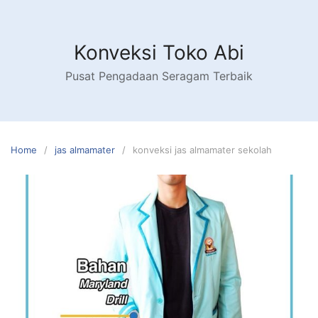
Skip
to
content
Konveksi Toko Abi
Pusat Pengadaan Seragam Terbaik
Home
jas almamater
konveksi jas almamater sekolah