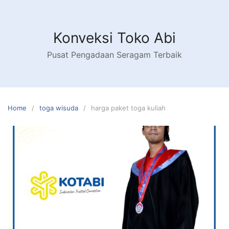
Skip
to
content
Konveksi Toko Abi
Pusat Pengadaan Seragam Terbaik
Home
toga wisuda
harga paket toga kuliah