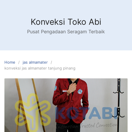
Skip
to
content
Konveksi Toko Abi
Pusat Pengadaan Seragam Terbaik
Home
jas almamater
konveksi jas almamater tanjung pinang