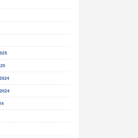
2025
025
2024
2024
24