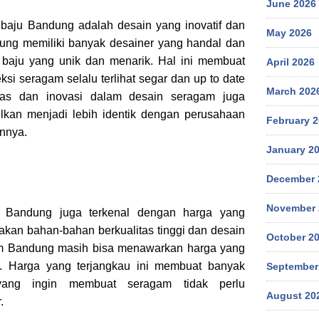
June 2026
 baju Bandung adalah desain yang inovatif dan
May 2026
dung memiliki banyak desainer yang handal dan
 baju yang unik dan menarik. Hal ini membuat
April 2026
si seragam selalu terlihat segar dan up to date
March 202
vitas dan inovasi dalam desain seragam juga
kan menjadi lebih identik dengan perusahaan
February 
annya.
January 2
December 
November 
am Bandung juga terkenal dengan harga yang
kan bahan-bahan berkualitas tinggi dan desain
October 2
gam Bandung masih bisa menawarkan harga yang
a. Harga yang terjangkau ini membuat banyak
September
 yang ingin membuat seragam tidak perlu
August 20
.