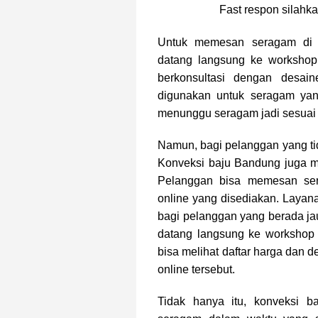
Fast respon silahk
Untuk memesan seragam di 
datang langsung ke workshop 
berkonsultasi dengan desai
digunakan untuk seragam yang
menunggu seragam jadi sesuai
Namun, bagi pelanggan yang ti
Konveksi baju Bandung juga m
Pelanggan bisa memesan sera
online yang disediakan. Laya
bagi pelanggan yang berada jau
datang langsung ke workshop a
bisa melihat daftar harga dan d
online tersebut.
Tidak hanya itu, konveksi 