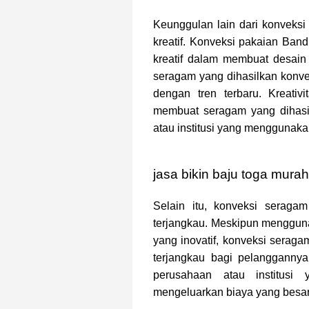
Keunggulan lain dari konveksi
kreatif. Konveksi pakaian Ban
kreatif dalam membuat desain
seragam yang dihasilkan konvek
dengan tren terbaru. Kreati
membuat seragam yang dihasil
atau institusi yang menggunak
jasa bikin baju toga murah
Selain itu, konveksi serag
terjangkau. Meskipun mengguna
yang inovatif, konveksi sera
terjangkau bagi pelangganny
perusahaan atau institusi
mengeluarkan biaya yang besar