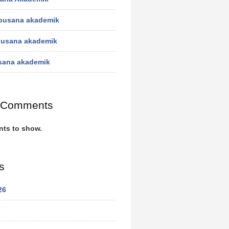
busana akademik
busana akademik
sana akademik
 Comments
ts to show.
s
26