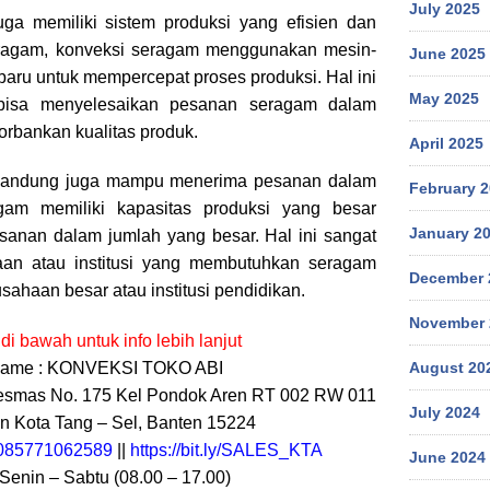
July 2025
a memiliki sistem produksi yang efisien dan
ragam, konveksi seragam menggunakan mesin-
June 2025
baru untuk mempercepat proses produksi. Hal ini
May 2025
bisa menyelesaikan pesanan seragam dalam
orbankan kualitas produk.
April 2025
m Bandung juga mampu menerima pesanan dalam
February 
gam memiliki kapasitas produksi yang besar
January 2
nan dalam jumlah yang besar. Hal ini sangat
an atau institusi yang membutuhkan seragam
December 
sahaan besar atau institusi pendidikan.
November 
i bawah untuk info lebih lanjut
August 20
ame : KONVEKSI TOKO ABI
kesmas No. 175 Kel Pondok Aren RT 002 RW 011
July 2024
n Kota Tang – Sel, Banten 15224
085771062589
||
https://bit.ly/SALES_KTA
June 2024
 Senin – Sabtu (08.00 – 17.00)