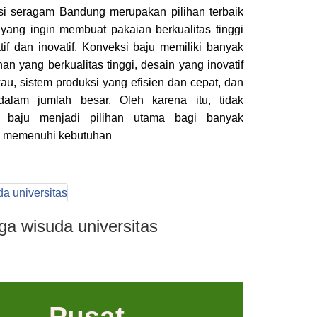
i seragam Bandung merupakan pilihan terbaik
 yang ingin membuat pakaian berkualitas tinggi
if dan inovatif. Konveksi baju memiliki banyak
an yang berkualitas tinggi, desain yang inovatif
kau, sistem produksi yang efisien dan cepat, dan
lam jumlah besar. Oleh karena itu, tidak
i baju menjadi pilihan utama bagi banyak
am memenuhi kebutuhan
ga wisuda universitas
Pusat