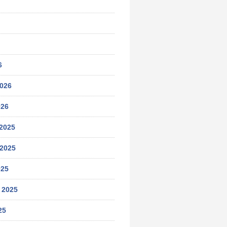
6
2026
026
2025
2025
025
 2025
25