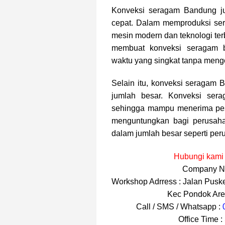
Konveksi seragam Bandung jug
cepat. Dalam memproduksi se
mesin modern dan teknologi ter
membuat konveksi seragam 
waktu yang singkat tanpa meng
Selain itu, konveksi seraga
jumlah besar. Konveksi sera
sehingga mampu menerima pesa
menguntungkan bagi perusaha
dalam jumlah besar seperti peru
Hubungi kami d
Company N
Workshop Adrress : Jalan Pus
Kec Pondok Are
Call / SMS / Whatsapp :
Office Time :