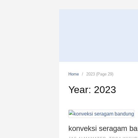
Home
2023 (Page 29)
Year:
2023
konveksi seragam b