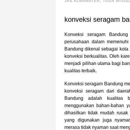
JAS ALMAMATER
,
TOGA WISUD
konveksi seragam b
Konveksi seragam Bandung t
perusahaan dalam memenuhi 
Bandung dikenal sebagai kota 
konveksi berkualitas. Oleh kar
menjadi pilihan utama bagi b
kualitas terbaik.
Konveksi seragam Bandung mem
konveksi seragam dari daera
Bandung adalah kualitas 
menggunakan bahan-bahan yan
dihasilkan tidak mudah rusak
yang digunakan juga nyaman
merasa tidak nyaman saat men