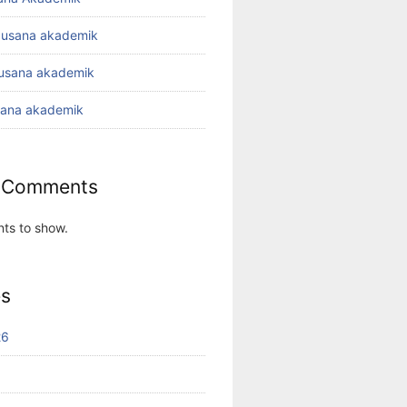
busana akademik
busana akademik
sana akademik
 Comments
ts to show.
es
26