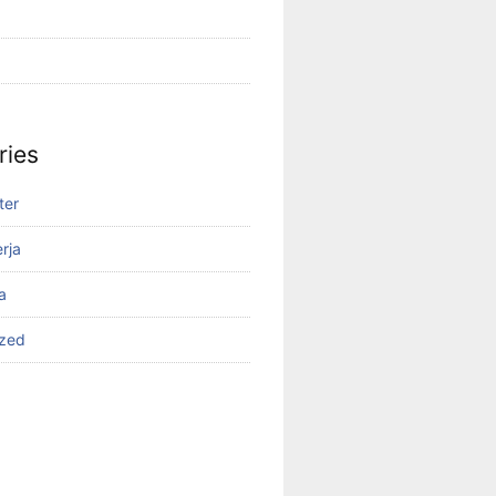
ries
ter
rja
a
ized