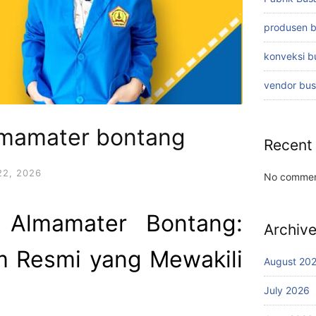
produsen 
konveksi 
vendor bu
almamater bontang
Recent
2, 2026
No commen
 Almamater Bontang:
Archiv
m Resmi yang Mewakili
August 20
July 2026