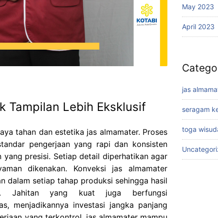
May 2023
April 2023
Catego
jas almama
uk Tampilan Lebih Eksklusif
seragam ke
toga wisud
daya tahan dan estetika jas almamater. Proses
standar pengerjaan yang rapi dan konsisten
Uncategor
yang presisi. Setiap detail diperhatikan agar
nyaman dikenakan. Konveksi jas almamater
n dalam setiap tahap produksi sehingga hasil
al. Jahitan yang kuat juga berfungsi
as, menjadikannya investasi jangka panjang
erjaan yang terkontrol, jas almamater mampu