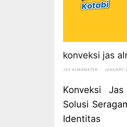
konveksi jas 
JAS ALMAMATER
·
JANUARY 2
Konveksi Jas
Solusi Seraga
Identitas