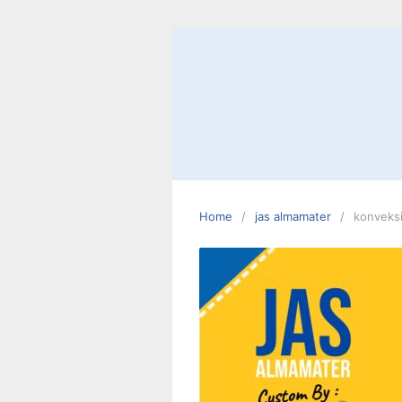
Skip
to
content
Home
jas almamater
konveksi