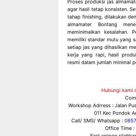
Proses produksi jas almamat
agar hasil tetap konsisten. S
tahap finishing, dilakukan de
almamater Bontang mene
meminimalkan kesalahan. P
memiliki standar mutu yang s
setiap jas yang dihasilkan 
kerja yang rapi, hasil pr
resmi dalam jumlah minimal 
Hubungi kami d
Comp
Workshop Adrress : Jalan P
011 Kec Pondok Ar
Call/ SMS/ Whatsapp :
0857
Office Time :
Fast respon silahk