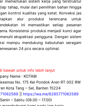
er memerlukan sistem kerja yang terstruktur
etiap tahap, mulai dari pemilihan bahan hingga
ngan kontrol kualitas yang ketat. Konveksi jas
rapkan alur produksi terencana untuk
endekatan ini memastikan setiap pesanan
ama. Konsistensi produksi menjadi kunci agar
memenuhi ekspektasi pengguna. Dengan sistem
oduksi mampu mendukung kebutuhan seragam
pemesanan 24 pcs secara optimal.
i bawah untuk info lebih lanjut
any Name : KOTABI
uskesmas No. 175 Kel Pondok Aren RT 002 RW
en Kota Tang – Sel, Banten 15224
71062589
||
https://wa.me/6285771062589
 Senin – Sabtu (08.00 – 17.00)
an menghubungi kami pada jam kerja