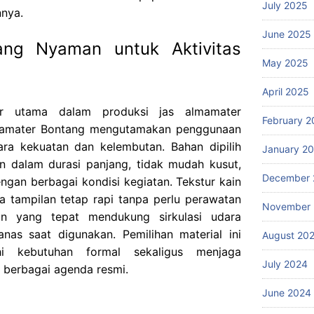
July 2025
nnya.
June 2025
yang Nyaman untuk Aktivitas
May 2025
April 2025
or utama dalam produksi jas almamater
February 2
almamater Bontang mengutamakan penggunaan
ara kekuatan dan kelembutan. Bahan dipilih
January 2
n dalam durasi panjang, tidak mudah kusut,
December 
an berbagai kondisi kegiatan. Tekstur kain
 tampilan tetap rapi tanpa perlu perawatan
November
han yang tepat mendukung sirkulasi udara
anas saat digunakan. Pemilihan material ini
August 20
i kebutuhan formal sekaligus menjaga
July 2024
berbagai agenda resmi.
June 2024