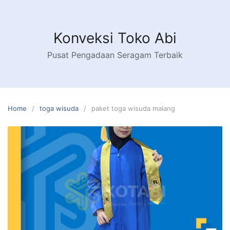
Skip
to
content
Konveksi Toko Abi
Pusat Pengadaan Seragam Terbaik
Home
toga wisuda
paket toga wisuda malang