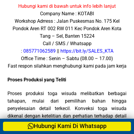
Hubungi kami di bawah untuk info lebih lanjut
Company Name : KOTABI
Workshop Adrress : Jalan Puskesmas No. 175 Kel
Pondok Aren RT 002 RW 011 Kec Pondok Aren Kota
Tang – Sel, Banten 15224
Call / SMS / Whatsapp
:
085771062589
||
https://bit.ly/SALES_KTA
Office Time : Senin – Sabtu (08.00 – 17.00)
Fast respon silahkan menghubungi kami pada jam kerja
Proses Produksi yang Teliti
Proses produksi toga wisuda melibatkan berbagai
tahapan, mulai dari pemilihan bahan hingga
penyelesaian detail terkecil. Konveksi toga wisuda
dikenal dengan ketelitian dan perhatian terhadap detail
selama setiap langkah produksi. Hal ini memastikan
Hubungi Kami Di Whatsapp
Hubungi Kami Di Whatsapp
Hubungi Kami Di Whatsapp
bahwa setiap toga yang dihasilkan adalah karya seni